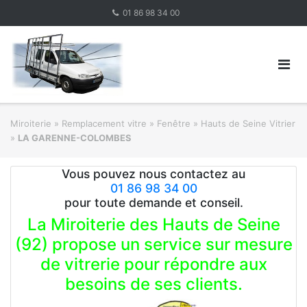
Skip
01 86 98 34 00
to
content
Miroiterie
»
Remplacement vitre » Fenêtre
»
Hauts de Seine Vitrier
»
LA GARENNE-COLOMBES
Vous pouvez nous contactez au
01 86 98 34 00
pour toute demande et conseil.
La Miroiterie des Hauts de Seine
(92) propose un service sur mesure
de vitrerie pour répondre aux
besoins de ses clients.